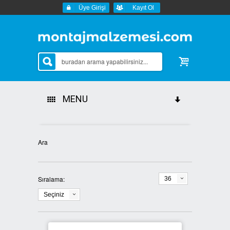
Üye Girişi
Kayıt Ol
MENU
Tüm Kategoriler
Ara
Sipariş Durumu
İletişim
Sıralama:
36
Seçiniz
Markalar
AKDENİZ