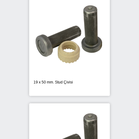
DEWALT
FISCHER
FIXPLAST
HILTI
MAX
19 x 50 mm. Stud Çivisi
NOTUS
ONURFIX
PANASONIC