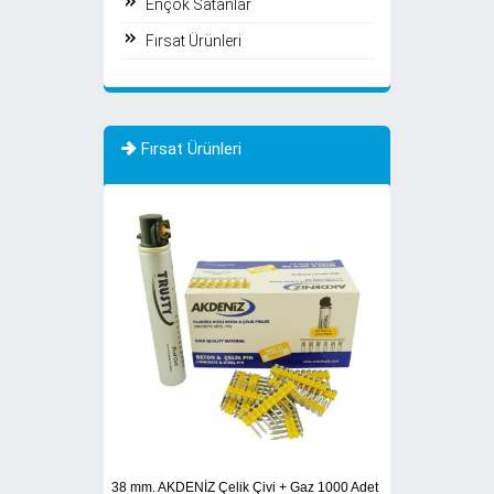
Ençok Satanlar
Fırsat Ürünleri
Fırsat Ürünleri
İNDİRİMDE
TÜKENDİ
LT 4 AH ŞARJLI
DEWALT DCD700C2
38 mm. AKDENİZ Çelik Çivi + Gaz 1000 Adet