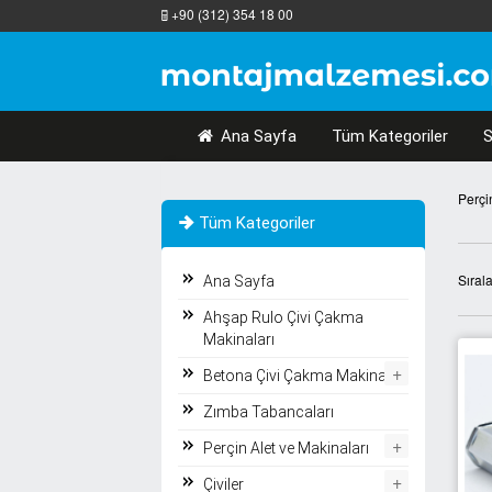
+90 (312) 354 18 00
Ana Sayfa
Tüm Kategoriler
S
Perçi
Tüm Kategoriler
Sıral
Ana Sayfa
Ahşap Rulo Çivi Çakma
Makinaları
+
Betona Çivi Çakma Makinaları
Zımba Tabancaları
+
Perçin Alet ve Makinaları
+
Çiviler