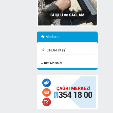
Markalar
ONURFIX (
2
)
›
›
Tüm Markalar