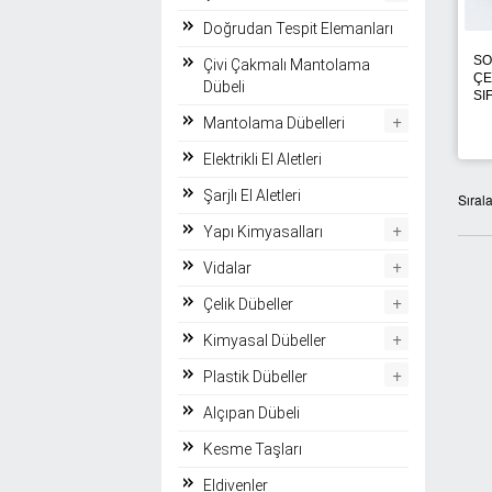
Doğrudan Tespit Elemanları
SO
Çivi Çakmalı Mantolama
ÇE
Dübeli
SI
+
Mantolama Dübelleri
Elektrikli El Aletleri
Şarjlı El Aletleri
Sıral
+
Yapı Kimyasalları
+
Vidalar
+
Çelik Dübeller
+
Kimyasal Dübeller
+
Plastik Dübeller
Alçıpan Dübeli
Kesme Taşları
Eldivenler