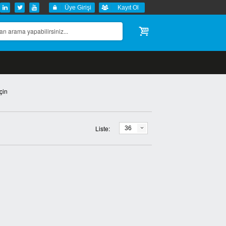
Üye Girişi
Kayıt Ol
çin
Liste:
36