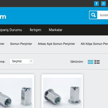
ipariş Durumu
İletişim
Markalar
›
›
›
nler
Somun Perçinler
Arkası Açık Somun Perçinler
Altı Köşe Somun Per
ama:
Görünüm:
Seçiniz